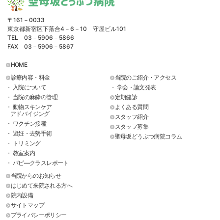
聖母坂どうぶつ病院
〒161－0033
東京都新宿区下落合4－6－10 守屋ビル101
TEL 03－5906－5866
FAX 03－5906－5867
HOME
診療内容・料金
当院のご紹介・アクセス
・ 入院について
・ 学会・論文発表
・ 当院の麻酔の管理
定期健診
・ 動物スキンケア
よくある質問
アドバイジング
スタッフ紹介
・ ワクチン接種
スタッフ募集
・ 避妊・去勢手術
聖母坂どうぶつ病院コラム
・ トリミング
・ 教室案内
・ パピ―クラスレポート
当院からのお知らせ
はじめて来院される方へ
院内設備
サイトマップ
プライバシーポリシー