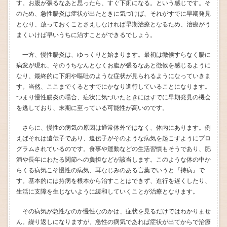
す。お腹が張るなあと思ったら、すぐ下痢になる。という感じです。そ
のため、急性腸炎は症状が出たときに気づけば、それがすでに早期発見
となり、放っておくことさえしなければ早期治療となるため、治療がう
まくいけば早いうちに治すことができるでしょう。
一方、慢性腸炎は、ゆっくりと始まります。最初は徴候すらなく腸に
病変が現れ、そのうちなんとなくお腹が張るなあと徴候を感じるように
なり、最終的に下痢や嘔吐のような症状が見られるようになっていきま
す。当然、ここまでくるとすでにかなり進行していることになります。
つまり慢性腸炎の場合、症状に気づいたときにはすでに早期発見の機会
を逃しており、末期に至っている可能性が高いのです。
さらに、慢性の病気の原因は通常体外ではなく、体内にあります。例
えばそれは遺伝子であり、遺伝子がそのような病気を起こすようにプロ
グラムされているのです。食事や運動などの生活習慣もそうであり、肥
満や長年にわたる関節への負担などが該当します。このような体の中か
らくる病気こそ慢性の病気、耳なじみのある言葉でいうと『持病』で
す。基本的には持病を根本から治すことはできず、進行を遅くしたり、
生活に支障を生じないように緩和していくことが治療となります。
その病気が急性なのか慢性なのかは、症状を見るだけではわかりませ
ん。繰り返しになりますが、急性の病気であれば症状が出てからで治療