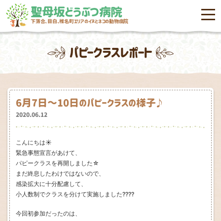
聖母坂どうぶつ病院
menu
下落合、目白、椎名町エリアのイヌとネコの動物病院
パピークラスレポート
6月7日～10日のパピークラスの様子♪
2020.06.12
こんにちは☀
緊急事態宣言があけて、
パピークラスを再開しました☆
まだ終息したわけではないので、
感染拡大に十分配慮して、
小人数制でクラスを分けて実施しました????
今回初参加だったのは、