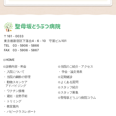
聖母坂どうぶつ病院
〒161－0033
東京都新宿区下落合4－6－10 守屋ビル101
TEL 03－5906－5866
FAX 03－5906－5867
HOME
診療内容・料金
当院のご紹介・アクセス
・ 入院について
・ 学会・論文発表
・ 当院の麻酔の管理
定期健診
・ 動物スキンケア
よくある質問
アドバイジング
スタッフ紹介
・ ワクチン接種
スタッフ募集
・ 避妊・去勢手術
聖母坂どうぶつ病院コラム
・ トリミング
・ 教室案内
・ パピ―クラスレポート