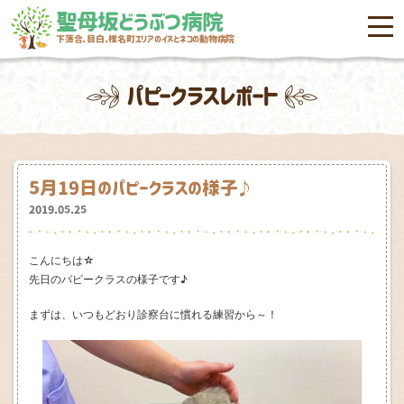
聖母坂どうぶつ病院
menu
下落合、目白、椎名町エリアのイヌとネコの動物病院
パピークラスレポート
5月19日のパピークラスの様子♪
2019.05.25
こんにちは☆
先日のパピークラスの様子です♪
まずは、いつもどおり診察台に慣れる練習から～！