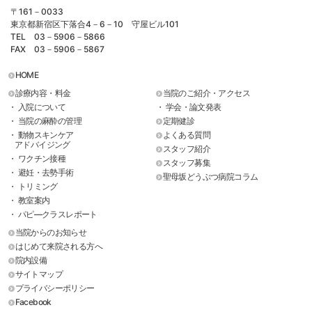
〒161－0033
東京都新宿区下落合4－6－10 守屋ビル101
TEL 03－5906－5866
FAX 03－5906－5867
HOME
診療内容・料金
当院のご紹介・アクセス
・ 入院について
・ 学会・論文発表
・ 当院の麻酔の管理
定期健診
・ 動物スキンケア
よくある質問
アドバイジング
スタッフ紹介
・ ワクチン接種
スタッフ募集
・ 避妊・去勢手術
聖母坂どうぶつ病院コラム
・ トリミング
・ 教室案内
・ パピ―クラスレポート
当院からのお知らせ
はじめて来院される方へ
院内設備
サイトマップ
プライバシーポリシー
Facebook