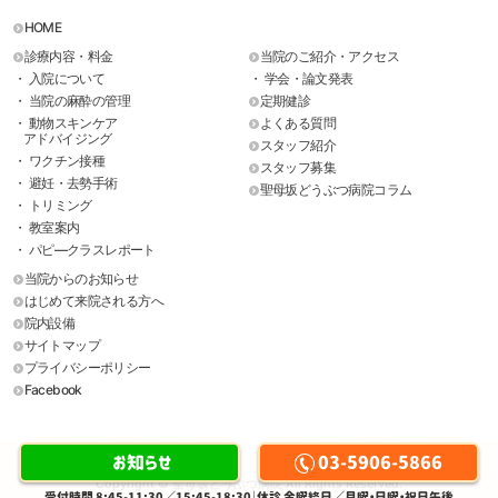
HOME
診療内容・料金
当院のご紹介・アクセス
・ 入院について
・ 学会・論文発表
・ 当院の麻酔の管理
定期健診
・ 動物スキンケア
よくある質問
アドバイジング
スタッフ紹介
・ ワクチン接種
スタッフ募集
・ 避妊・去勢手術
聖母坂どうぶつ病院コラム
・ トリミング
・ 教室案内
・ パピ―クラスレポート
当院からのお知らせ
はじめて来院される方へ
院内設備
サイトマップ
プライバシーポリシー
Facebook
お知らせ
03-5906-5866
Copyright © 聖母坂どうぶつ病院 All Rights Reserved.
受付時間 8:45-11:30／15:45-18:30｜休診 金曜終日／月曜・日曜・祝日午後