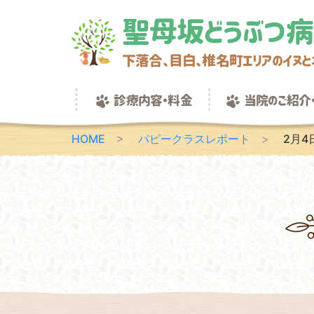
聖母坂どうぶつ
下落合、目白、椎名町エリアのイヌ
診療内容・料金
当院のご紹介・
HOME
パピークラスレポート
2月
入院について
学会・論
当院の麻酔の管理
動物スキンケアアドバイジング
ワクチン接種
避妊・去勢手術
トリミング
教室案内
パピ―クラスレポート