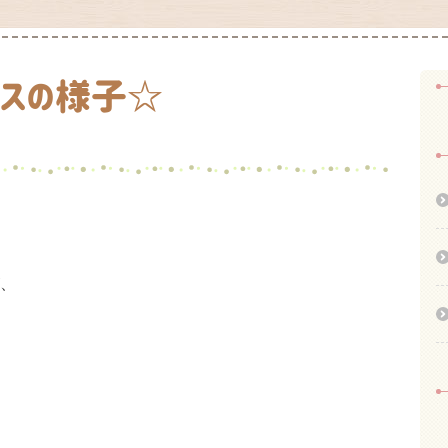
ラスの様子☆
、