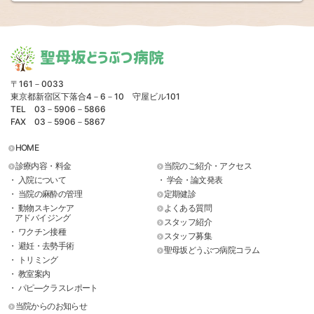
聖母坂どうぶつ病院
〒161－0033
東京都新宿区下落合4－6－10 守屋ビル101
TEL 03－5906－5866
FAX 03－5906－5867
HOME
診療内容・料金
当院のご紹介・アクセス
・ 入院について
・ 学会・論文発表
・ 当院の麻酔の管理
定期健診
・ 動物スキンケア
よくある質問
アドバイジング
スタッフ紹介
・ ワクチン接種
スタッフ募集
・ 避妊・去勢手術
聖母坂どうぶつ病院コラム
・ トリミング
・ 教室案内
・ パピ―クラスレポート
当院からのお知らせ