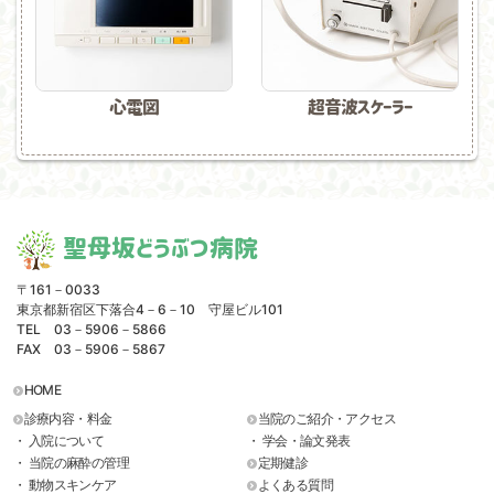
心電図
超音波スケーラー
聖母坂どうぶつ病院
〒161－0033
東京都新宿区下落合4－6－10 守屋ビル101
TEL 03－5906－5866
FAX 03－5906－5867
HOME
診療内容・料金
当院のご紹介・アクセス
・ 入院について
・ 学会・論文発表
・ 当院の麻酔の管理
定期健診
・ 動物スキンケア
よくある質問