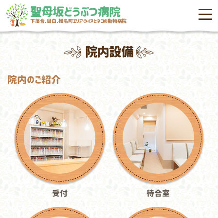
聖母坂どうぶつ病院
menu
下落合、目白、椎名町エリアのイヌとネコの動物病院
院内設備
院内のご紹介
受付
待合室